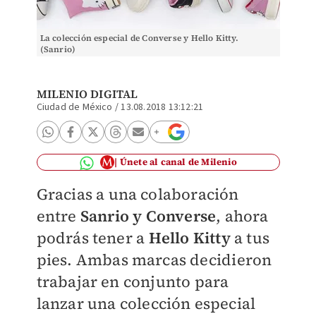
La colección especial de Converse y Hello Kitty.
Las moc
(Sanrio)
MILENIO DIGITAL
Ciudad de México
/
13.08.2018 13:12:21
Únete al canal de Milenio
Gracias a una colaboración
entre
Sanrio y Converse
, ahora
podrás tener a
Hello Kitty
a tus
pies. Ambas marcas decidieron
trabajar en conjunto para
lanzar una
colección especial