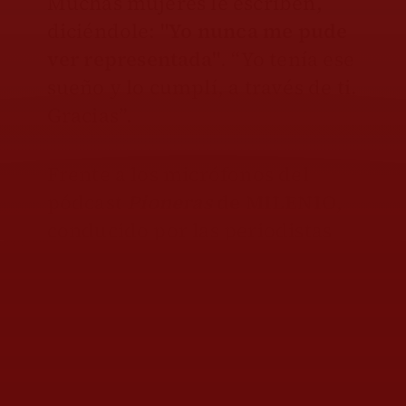
Muchas mujeres le escriben,
diciéndole:
"Yo nunca me pude
ver representada"
. “Yo tenía ese
sueño y lo cumplí, a través de ti.
Gracias”.
Frente a los micrófonos del
pódcast
Pioneras
de
MILENIO
,
conducido por las periodistas
Claudia Solera, Janet Mérida y
Cinthya Sánchez, Karen admite
que los
prejuicios en la
industria siguen vigentes
: la
altura, el color de piel, la talla.
Pero no los ve como obstáculos,