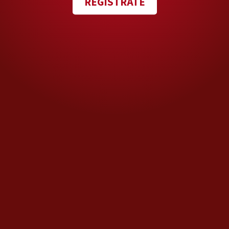
REGÍSTRATE
La modelo oaxaqueña ahora estudia repostería y
actuación. (Foto: Vogue México)
Hoy
estudia actuación y
repostería
. Sueña con tener su
propia marca de postres,
ahorrar para pagar la
universidad y estudiar diseño