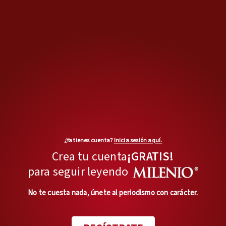
bajita, morena, fuerte. Es la
mujer más feliz por lo que
estoy viviendo", cuenta.
Karen sueña con darle una vida
mejor.
¿Ya tienes cuenta?
Inicia sesión aquí.
Crea tu cuenta
¡GRATIS!
para seguir leyendo
No te cuesta nada, únete al periodismo con carácter.