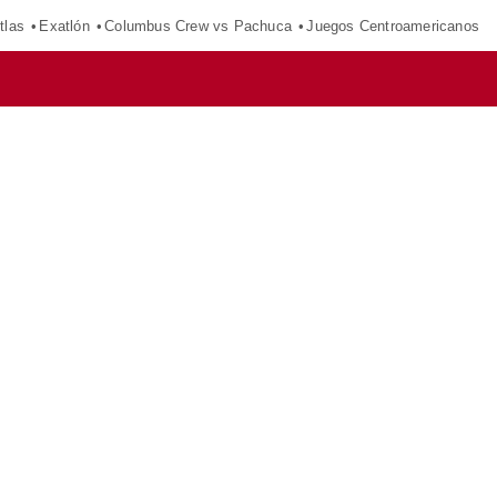
tlas
Exatlón
Columbus Crew vs Pachuca
Juegos Centroamericanos