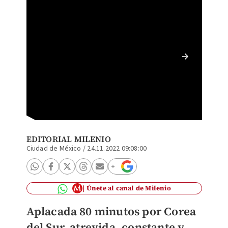
Uruguay
2022 (R
EDITORIAL MILENIO
Ciudad de México
/
24.11.2022 09:08:00
Únete al canal de Milenio
Aplacada 80 minutos por Corea
del Sur, atrevida, constante y