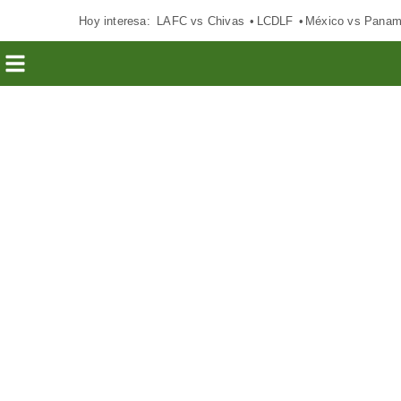
Hoy interesa:
LAFC vs Chivas
LCDLF
México vs Pana