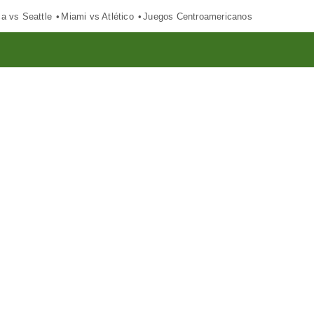
ca vs Seattle
Miami vs Atlético
Juegos Centroamericanos