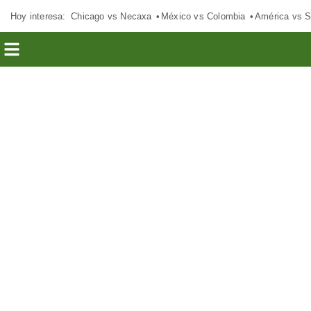
Hoy interesa:
Chicago vs Necaxa
México vs Colombia
América vs S