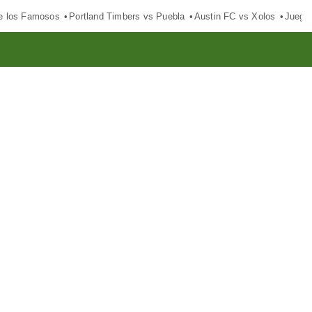
e los Famosos
Portland Timbers vs Puebla
Austin FC vs Xolos
Juego