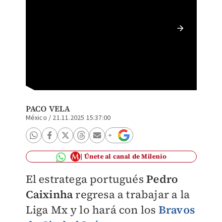
Pedro C
(Imago
PACO VELA
México
/
21.11.2025 15:37:00
Únete al canal de Milenio
El estratega portugués
Pedro
Caixinha
regresa a trabajar a la
Liga Mx y lo hará con los
Bravos