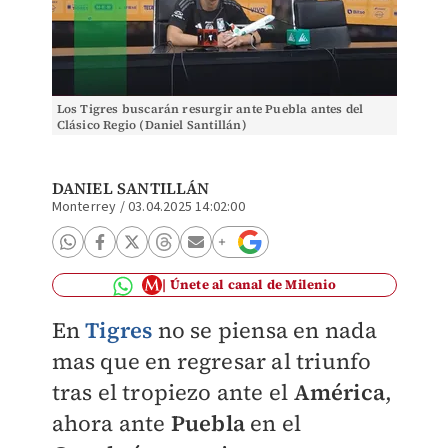
Los Tigres buscarán resurgir ante Puebla antes del
Clásico Regio (Daniel Santillán)
DANIEL SANTILLÁN
Monterrey
/
03.04.2025 14:02:00
Únete al canal de Milenio
En
Tigres
no se piensa en nada
mas que en regresar al triunfo
tras el tropiezo ante el
América
,
ahora ante
Puebla
en el