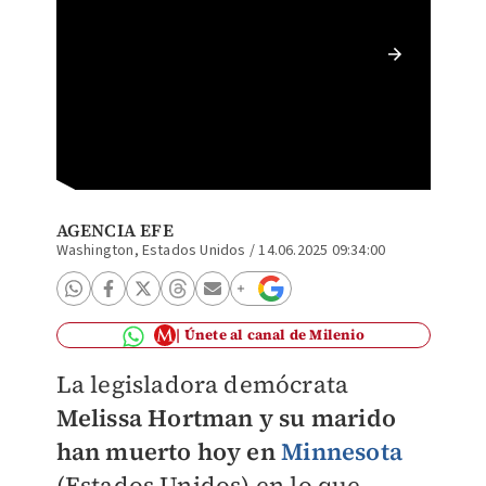
El auto
prófugo
AGENCIA EFE
Washington, Estados Unidos
/
14.06.2025 09:34:00
Únete al canal de Milenio
La legisladora demócrata
Melissa Hortman
y su marido
han muerto hoy en
Minnesota
(Estados Unidos) en lo que