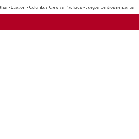
tlas
Exatlón
Columbus Crew vs Pachuca
Juegos Centroamericanos