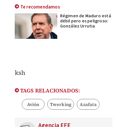
Te recomendamos
Régimen de Maduro está
débil pero es peligroso:
González Urrutia
ksh
TAGS RELACIONADOS:
Avión
Twerking
Azafata
Agencia EFE