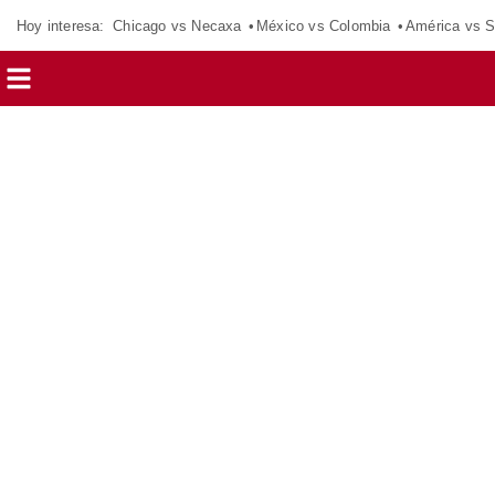
Hoy interesa:
Chicago vs Necaxa
México vs Colombia
América vs S