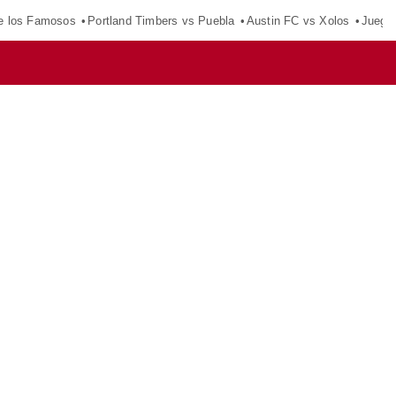
e los Famosos
Portland Timbers vs Puebla
Austin FC vs Xolos
Juego