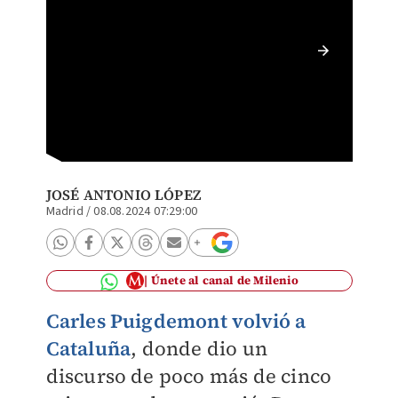
El disc
minutos
JOSÉ ANTONIO LÓPEZ
Madrid
/
08.08.2024 07:29:00
Únete al canal de Milenio
Carles Puigdemont volvió a
Cataluña
, donde dio un
discurso de poco más de cinco