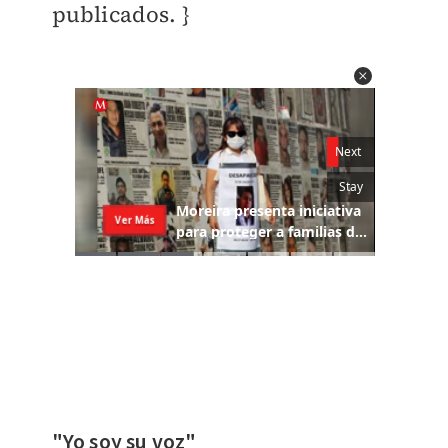
publicados. }
"Yo soy su voz"