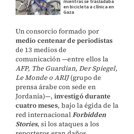
mientras se trasladaba
en bicicleta a clínica en
Gaza
Un consorcio formado por
medio centenar de periodistas
de 13 medios de
comunicación
—
entre ellos la
AFP, The Guardian, Der Spiegel,
Le Monde o ARIJ
(grupo de
prensa árabe con sede en
Jordania)
—
,
investigó durante
cuatro meses
, bajo la égida de la
red internacional
Forbidden
Stories
, si los ataques a los
reporteros eran daños