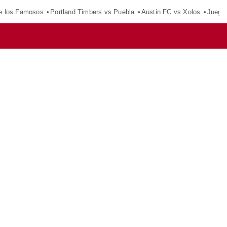
e los Famosos
Portland Timbers vs Puebla
Austin FC vs Xolos
Juego