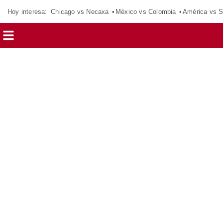
Hoy interesa:
Chicago vs Necaxa
México vs Colombia
América vs S