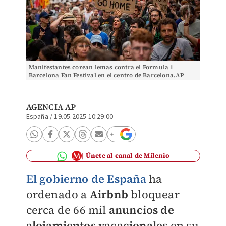
Manifestantes corean lemas contra el Formula 1
Barcelona Fan Festival en el centro de Barcelona.AP
AGENCIA AP
España
/
19.05.2025 10:29:00
Únete al canal de Milenio
El gobierno de Españ
a
ha
ordenado a
Airbnb
bloquear
cerca de 66 mil
anuncios de
alojamientos vacacionales
en su