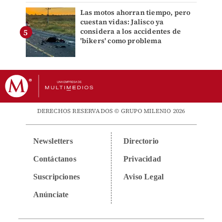
Las motos ahorran tiempo, pero
cuestan vidas: Jalisco ya
considera a los accidentes de
'bikers' como problema
DERECHOS RESERVADOS © GRUPO MILENIO 2026
Newsletters
Directorio
Contáctanos
Privacidad
Suscripciones
Aviso Legal
Anúnciate