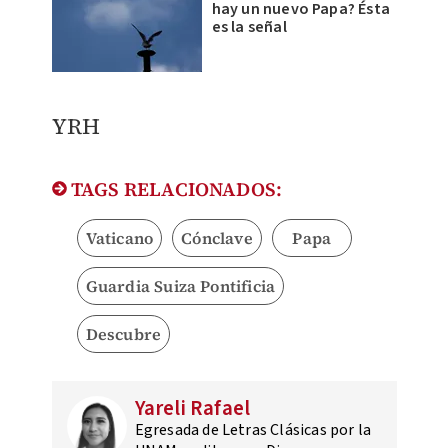
hay un nuevo Papa? Ésta
es la señal
​YRH
TAGS RELACIONADOS:
Vaticano
Cónclave
Papa
Guardia Suiza Pontificia
Descubre
Yareli Rafael
Egresada de Letras Clásicas por la