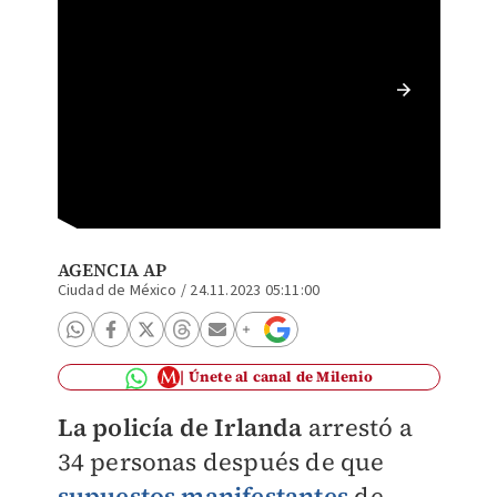
Disturb
AP
AGENCIA AP
Ciudad de México
/
24.11.2023 05:11:00
Únete al canal de Milenio
La policía de Irlanda
arrestó a
34 personas después de que
supuestos manifestantes
de