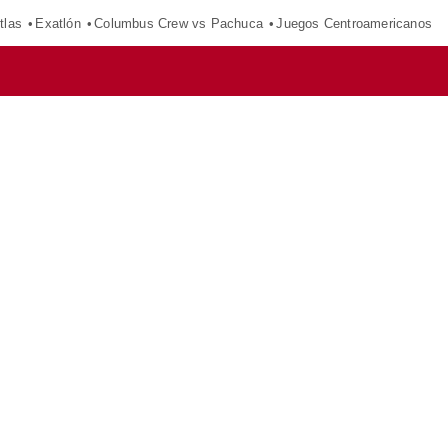
tlas
Exatlón
Columbus Crew vs Pachuca
Juegos Centroamericanos