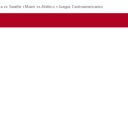
ca vs Seattle
Miami vs Atlético
Juegos Centroamericanos