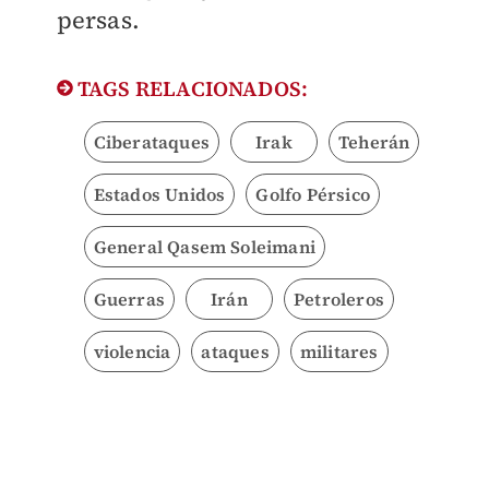
persas.
TAGS RELACIONADOS:
Ciberataques
Irak
Teherán
Estados Unidos
Golfo Pérsico
General Qasem Soleimani
Guerras
Irán
Petroleros
violencia
ataques
militares