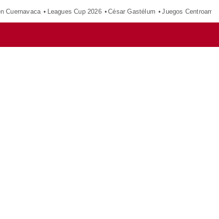
en Cuernavaca
Leagues Cup 2026
César Gastélum
Juegos Centroamer