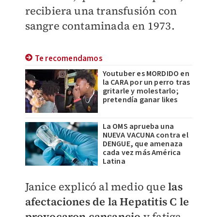
recibiera una transfusión con
sangre contaminada en 1973.
Te recomendamos
Youtuber es MORDIDO en
la CARA por un perro tras
gritarle y molestarlo;
pretendía ganar likes
La OMS aprueba una
NUEVA VACUNA contra el
DENGUE, que amenaza
cada vez más América
Latina
Janice explicó al medio que
las
afectaciones de la Hepatitis C le
provocaron cansancio
y fatiga