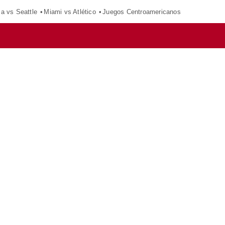
ca vs Seattle
Miami vs Atlético
Juegos Centroamericanos