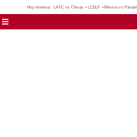
Hoy interesa:
LAFC vs Chivas
LCDLF
México vs Pana