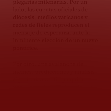
plegarias milenarias. Por un
lado, las cuentas oficiales de
diócesis
,
medios vaticanos
y
redes de fieles
reproducen el
mensaje de esperanza ante la
inminente
elección de un nuevo
pontífice
.
Por otro, una avalancha de
memes, predicciones y análisis
algorítmicos anticipa quién
portará la blanca sotana tras la
muerte de
Jorge Mario
Bergoglio
.