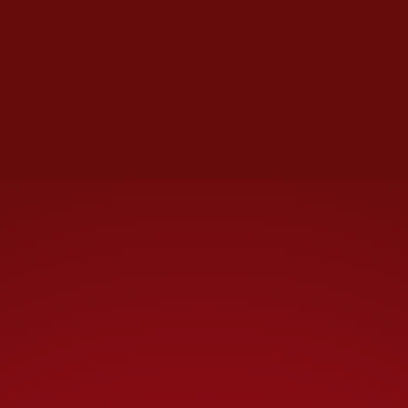
por cient
o
de menciones
positivas cada uno, aunque con
distintos niveles de crítica.