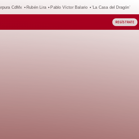
púrpura CdMx
Rubén Lira
Pablo Víctor Balario
‘La Casa del Dragón’
REGÍSTRATE