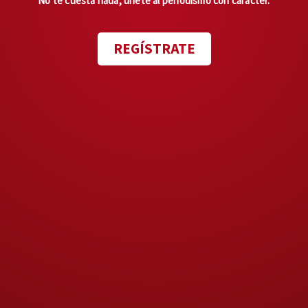
No te cuesta nada, únete al periodismo con carácter.
REGÍSTRATE
Fernández Artime tiene
25 por
ciento de interacciones
negativas
, Zuppi 35 por ciento,