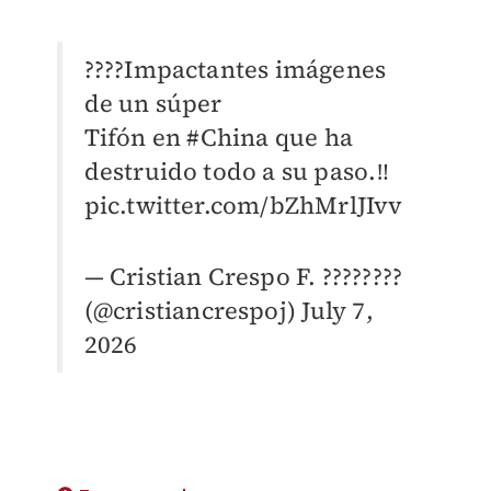
????Impactantes imágenes
de un súper
Tifón en
#China
que ha
destruido todo a su paso.‼️
pic.twitter.com/bZhMrlJIvv
— Cristian Crespo F. ????????
(@cristiancrespoj)
July 7,
2026