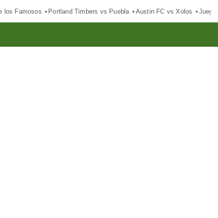
e los Famosos
Portland Timbers vs Puebla
Austin FC vs Xolos
Juego