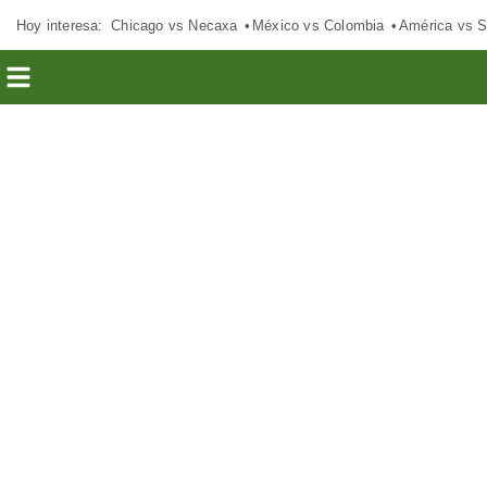
Hoy interesa:
Chicago vs Necaxa
México vs Colombia
América vs S