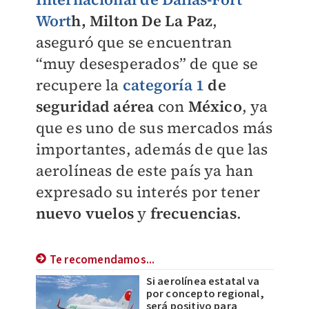
Wort
h
, Milton De La Paz
,
aseguró que se encuentran
“muy desesperados” de que se
recupere la
categoría 1
de
seguridad aérea
con
México
, ya
que es uno de sus mercados más
importantes, además de que las
aerolíneas de este país ya han
expresado su interés por tener
nuevo
vuelos
y
frecuencias
.
Te recomendamos...
Si aerolínea estatal va
por concepto regional,
será positivo para