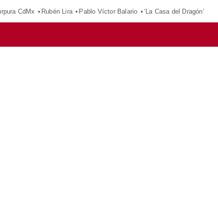
púrpura CdMx
Rubén Lira
Pablo Víctor Balario
‘La Casa del Dragón’