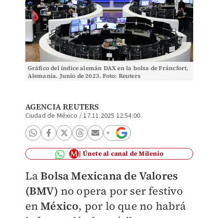
Gráfico del índice alemán DAX en la bolsa de Fráncfort,
Alemania. Junio de 2023. Foto: Reuters
AGENCIA REUTERS
Ciudad de México
/
17.11.2025 12:54:00
Únete al canal de Milenio
La
Bolsa Mexicana de Valores
(BMV)
no opera por ser festivo
en
México
, por lo que no habrá