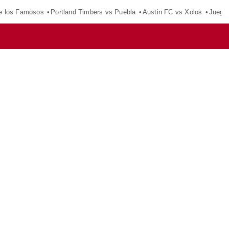
e los Famosos
Portland Timbers vs Puebla
Austin FC vs Xolos
Juego