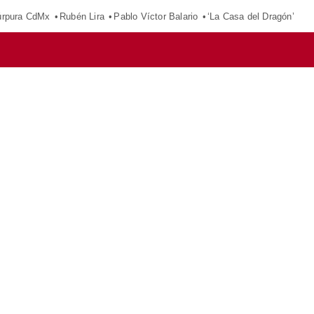
púrpura CdMx
Rubén Lira
Pablo Víctor Balario
‘La Casa del Dragón’