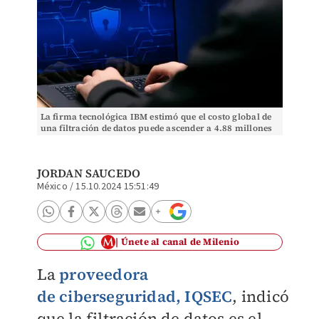
La firma tecnológica IBM estimó que el costo global de
una filtración de datos puede ascender a 4.88 millones
de dólares.
JORDAN SAUCEDO
México
/
15.10.2024 15:51:49
Únete al canal de Milenio
La
proveedora
de
ciberseguridad,
IQSEC
,
indicó
que l
a filtración de datos es el