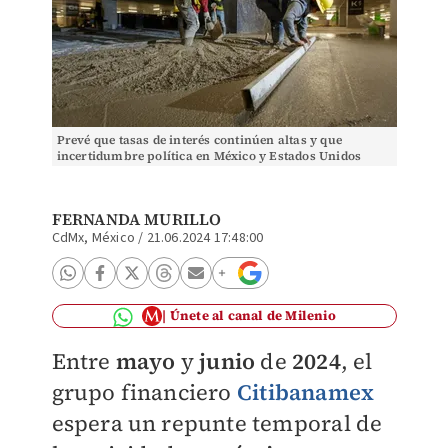
Prevé que tasas de interés continúen altas y que
incertidumbre política en México y Estados Unidos
lleven a inversión cautelosas. | Especial
FERNANDA MURILLO
CdMx, México
/
21.06.2024 17:48:00
Únete al canal de Milenio
Entre
mayo
y
junio
de
2024
, el
grupo financiero
Citibanamex
espera un repunte temporal de