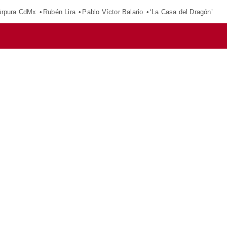
púrpura CdMx
Rubén Lira
Pablo Víctor Balario
‘La Casa del Dragón’