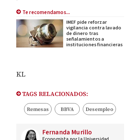
Te recomendamos...
IMEF pide reforzar
vigilancia contra lavado
de dinero tras
señalamientos a
instituciones financieras
KL
TAGS RELACIONADOS:
Remesas
BBVA
Desempleo
Fernanda Murillo
Economista por la Universidad