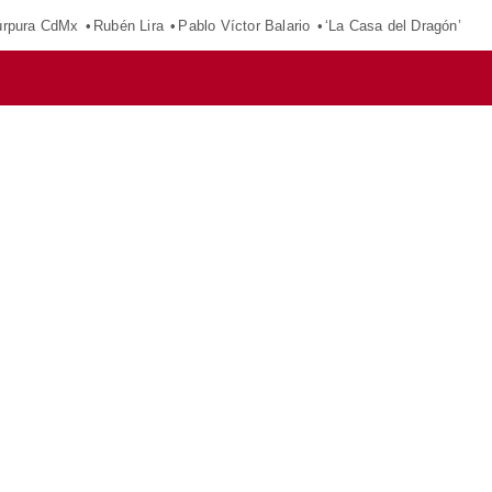
púrpura CdMx
Rubén Lira
Pablo Víctor Balario
‘La Casa del Dragón’