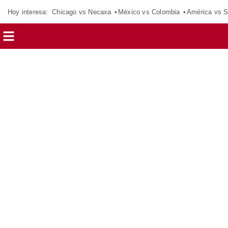
Hoy interesa:
Chicago vs Necaxa
México vs Colombia
América vs S