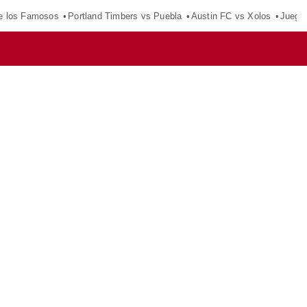
e los Famosos
Portland Timbers vs Puebla
Austin FC vs Xolos
Juego