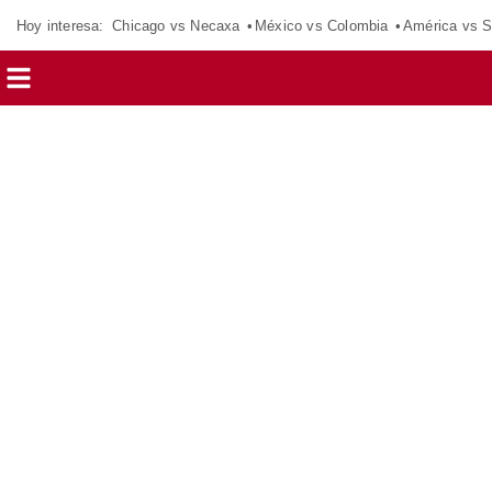
Hoy interesa:
Chicago vs Necaxa
México vs Colombia
América vs S