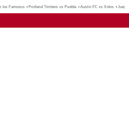
e los Famosos
Portland Timbers vs Puebla
Austin FC vs Xolos
Juego