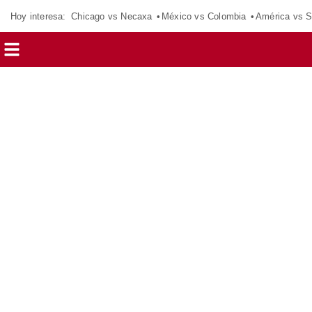
Hoy interesa:
Chicago vs Necaxa
México vs Colombia
América vs S