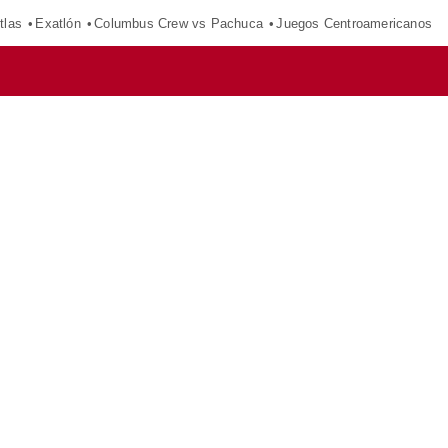
tlas
Exatlón
Columbus Crew vs Pachuca
Juegos Centroamericanos