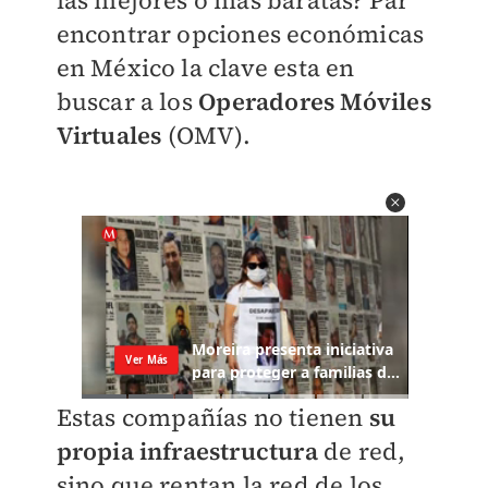
las mejores o más baratas? Par
encontrar opciones económicas
en México la clave esta en
buscar a los
Operadores Móviles
Virtuales
(OMV).
Estas compañías no tienen
su
propia infraestructura
de red,
sino que rentan la red de los