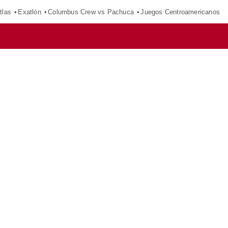
tlas
Exatlón
Columbus Crew vs Pachuca
Juegos Centroamericanos