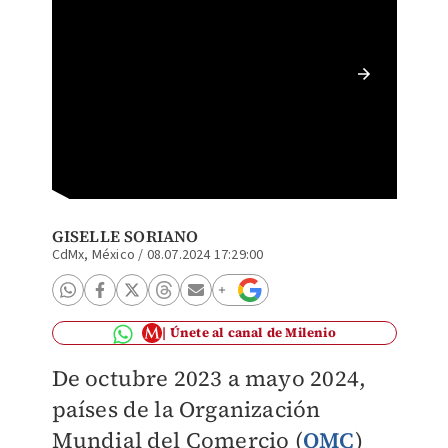
El efec
industr
cambio 
GISELLE SORIANO
CdMx, México
/
08.07.2024 17:29:00
Únete al canal de Milenio
De octubre 2023 a mayo 2024,
países de la Organización
Mundial del Comercio (
OMC
)