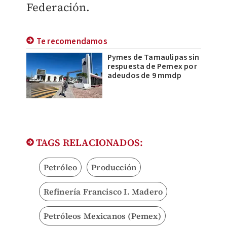
Federación.
Te recomendamos
Pymes de Tamaulipas sin
respuesta de Pemex por
adeudos de 9 mmdp
TAGS RELACIONADOS:
Petróleo
Producción
Refinería Francisco I. Madero
Petróleos Mexicanos (Pemex)