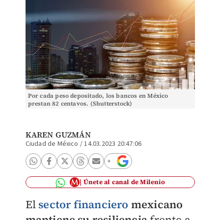
Por cada peso depositado, los bancos en México
prestan 82 centavos. (Shutterstock)
KAREN GUZMÁN
Ciudad de México
/
14.03.2023 20:47:06
Únete al canal de Milenio
El
sector financiero
mexicano
mantiene su resiliencia
frente a