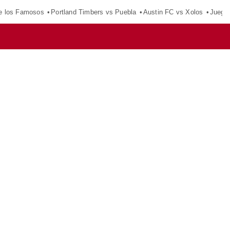
e los Famosos
Portland Timbers vs Puebla
Austin FC vs Xolos
Juego