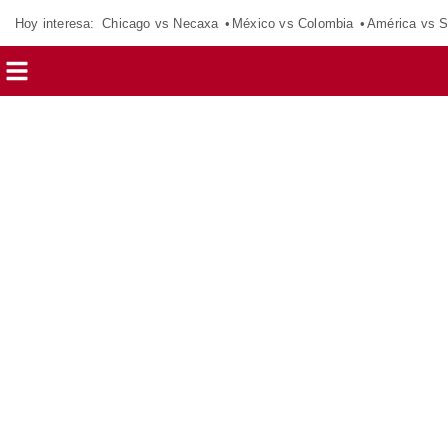
Hoy interesa:
Chicago vs Necaxa
México vs Colombia
América vs S