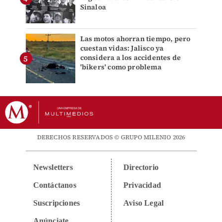
Sinaloa
Las motos ahorran tiempo, pero
cuestan vidas: Jalisco ya
considera a los accidentes de
'bikers' como problema
DERECHOS RESERVADOS © GRUPO MILENIO 2026
Newsletters
Directorio
Contáctanos
Privacidad
Suscripciones
Aviso Legal
Anúnciate