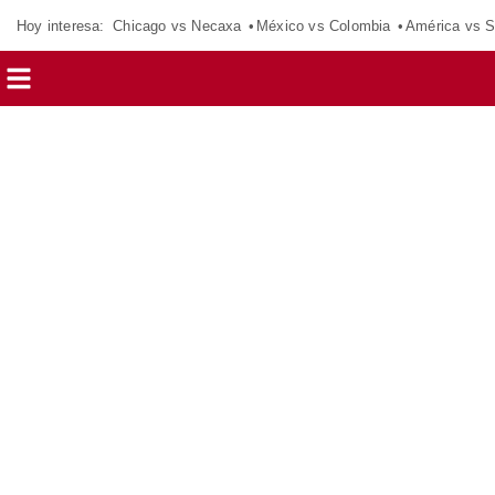
Hoy interesa:
Chicago vs Necaxa
México vs Colombia
América vs S